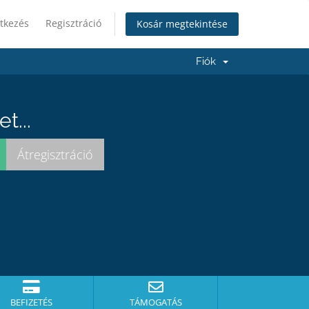
tkezés
Regisztráció
Kosár megtekintése
Fiók
t...
BEFIZETÉS
TÁMOGATÁS