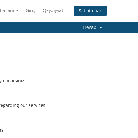
baijani
Giriş
Qeydiyyat
Səbətə bax
Hesab
ə bilərsiniz.
 regarding our services.
ns