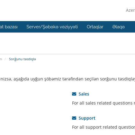
Azer
t bazası
Server/Şəbəkə vəziyyəti
Ortaqlar
Əlaqə
rı
Sorğunu təsdiqlə
izsə, aşağıda uyğun şöbəmiz tərəfindən seçilən sorğunu təsdiqləy
Sales
For all sales related questions
Support
For all support related questio