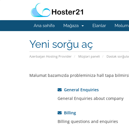
Ana səhifə
Mağaza
Elanlar
Məluma
Yeni sorğu aç
Azerbaijan Hosting Provider
Müştəri paneli
Dəstək sorğula
Məlumat bazamızda probleminizə həll tapa bilmirsin
General Enquiries
General Enquiries about company
Billing
Billing questions and enquiries